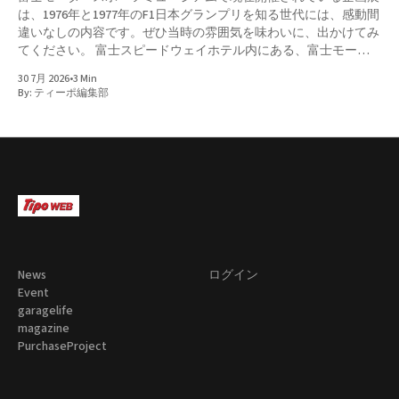
日本固有の現象であったというのは良く知られるところ。無論、
は、1976年と1977年のF1日本グランプリを知る世代には、感動間
王者フェラーリの365GT4BBや512BBに挑むチャレ
違いなしの内容です。ぜひ当時の雰囲気を味わいに、出かけてみ
てください。 富士スピードウェイホテル内にある、富士モータ
ースポーツミュージアムでは現在、「富士F1開催50周年企画展
30 7月 2026
•
3 Min
『知られざる あの、激闘』」
By:
ティーポ編集部
https://fujimotorsportsforest.jp/event/eoigo-1p1md9 が開催され
ています。先日GC Returnsのデモ走行の時に、ゆっくり見学させ
ていただきました。富士スピードウェイで「F1世界選手権 in
Japan(日本GP)」が初めて開催された1976年から、今年で50周年
ということで、当時活躍した車両を始め、様々なものが展示され
ています。Part2の今回は、1974～75年のF1ヨーロッパラウンド
に挑戦した、マキF101についてご紹介しましょう。 マキF1につ
いては、少々思い入れがあります。というのも、マキの挑戦がほ
とんど忘れられていた今から24年前、カー・マガジン誌2002年2
月号から2003年9月号にかけて、
News
ログイン
Event
garagelife
magazine
PurchaseProject