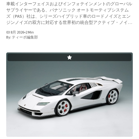
車載インターフェイスおよびインフォテインメントのグローバル
サプライヤーである、パナソニック オートモーティブシステム
ズ（PAS）社は、シリーズハイブリッド車のロードノイズとエン
ジンノイズの双方に対応する世界初の統合型アクティブ・ノイ
ズ・コントロール（ANC）を開発。新型日産エルグランドのXグ
03 8月 2026
•
2 Min
レードとGグレードの標準オーディオ仕様に量産車として初採用
By:
ティーポ編集部
となった。 このシステムは、車両走行時に車内に伝わる路面か
らの振動に起因するロードノイズおよびエンジンから伝達される
振動に起因するエンジンノイズをリアルタイムで低減するもの。
従来はロードノイズとエンジンノイズは、それぞれの周波数特性
に応じた異なる制御が必要とされ、特にロードノイズは、路面状
態や車速に応じて周波数や振幅が複雑に変化するランダムかつ広
帯域なノイズのため、リアルタイム制御が難しいとされてきた。
今回、新型エルグランドに搭載された技術では、広帯域の騒音に
対応可能なANCを開発したことで、走行条件に応じて変化するロ
ードノイズおよびエンジンノイズの騒音に柔軟に対応し、高精度
なノイズ低減が可能となり、車内の静粛性向上に貢献するとのこ
と。