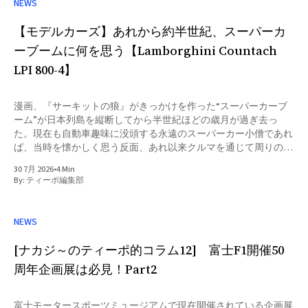
NEWS
【モデルカーズ】あれから約半世紀、スーパーカ
ーブームに何を思う【Lamborghini Countach
LPI 800-4】
漫画、『サーキットの狼』がきっかけを作った“スーパーカーブ
ーム”が日本列島を縦断してから半世紀ほどの歳月が過ぎ去っ
た。現在も自動車趣味に没頭する永遠のスーパーカー小僧であれ
ば、当時を懐かしく思う反面、あれ以来クルマを通じて周りの誰
も彼もと盛り上がれる瞬間が訪れていないことに寂しさを覚える
30 7月 2026
•
4 Min
かもしれない。あの頃スーパーカーに夢中だった仲間たちはいっ
By:
ティーポ編集部
たいどこに行ってしまったのだろうか――。 スーパーカーブー
ム以降、自動車にまつわる流行として、強いて言えば1980年代後
半から1990年代前半にかけて、F1ブームというものがあった。そ
NEWS
れこそ街を往くフツーのOLのお姉さま方であってもセナの名前く
らいは知っていたハズだ。しかし、あれはホンダの参戦と、それ
[ナカジ～のティーポ的コラム12] 富士F1開催50
以上に分かりやすいドライバー同士の軋轢、人間模様が相互作用
周年企画展は必見！Part2
してのことで、スーパーカーブーム時のクルマと言う“ハードウ
ェア”に皆が夢中になったのとはちょっと種類が違ったかもしれ
ない。 スーパーカーブームは外国車が対象でありながら、実は
富士モータースポーツミュージアムで現在開催されている企画展