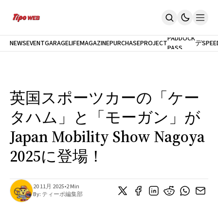
最
新
モ
PADDOCK
NEWS
EVENT
GARAGELIFE
MAGAZINE
PURCHASEPROJECT
デ
SPEE
PASS
Home
ル
News
試
イベント
乗
PaddockPASS
最新モデル試乗
英国スポーツカーの「ケー
GarageLife
定期購読
タハム」と「モーガン」が
雑誌
メルマガ登録
Japan Mobility Show Nagoya
新規会員登録
2025に登場！
ログイン
20 11月 2025
•
2 Min
By:
ティーポ編集部